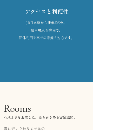
アクセスと利便性
JR日立駅から徒歩約5分。
駐車場50台完備で、
団体利用や車での来館も安心です。
Rooms
心地よさを追求した、落ち着きある客室空間。
海に近い立地ならではの、