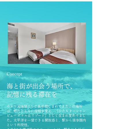
Concept
海と街が出会う場所で、
記憶に残る滞在を
ホテル天地閣として長年親しまれてきたこの場所
は、時代とともに役割を変え、「ひたちオーシャン
ビュー ホテル＆リゾート」として生まれ変わりまし
た。
太平洋を一望できる開放感と、駅から徒歩圏内
という利便性。